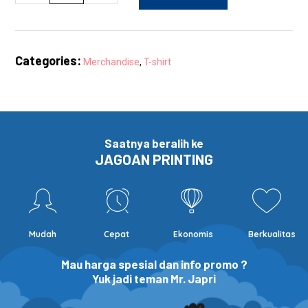
Shirt
Premium
Polka
Categories:
Merchandise
,
T-shirt
quantity
Saatnya beralih ke
JAGOAN PRINTING
Mudah
Cepat
Ekonomis
Berkualitas
Mau harga spesial dan info promo ?
Yuk jadi teman Mr. Japri