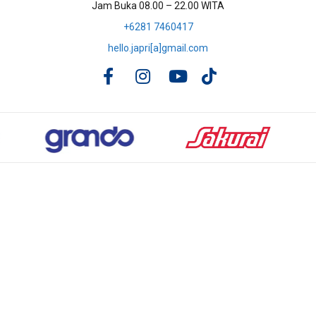
Jam Buka 08.00 – 22.00 WITA
+6281 7460417
hello.japri[a]gmail.com