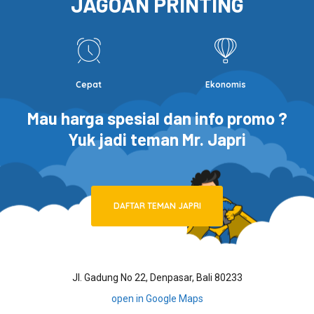
JAGOAN PRINTING
Cepat
Ekonomis
Mau harga spesial dan info promo ?
Yuk jadi teman Mr. Japri
DAFTAR TEMAN JAPRI
Jl. Gadung No 22, Denpasar, Bali 80233
open in Google Maps