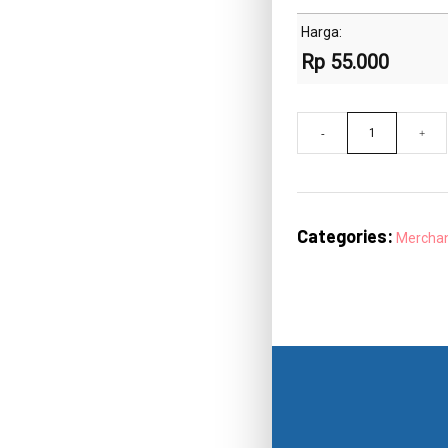
Harga:
Rp
55.000
T-
-
+
Shirt
Premium
Misty
Categories:
Mercha
quantity