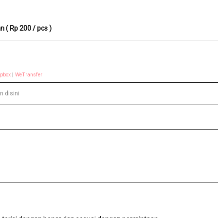
 ( Rp 200 / pcs )
opbox
|
WeTransfer