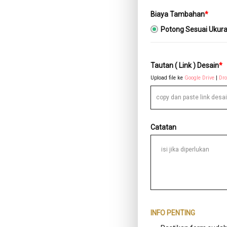
Biaya Tambahan
*
Potong Sesuai Ukuran
Tautan ( Link ) Desain
*
Upload file ke
Google Drive
|
Dr
Catatan
INFO PENTING