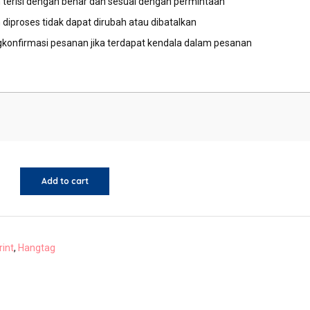
 terisi dengan benar dan sesuai dengan permintaan
diproses tidak dapat dirubah atau dibatalkan
konfirmasi pesanan jika terdapat kendala dalam pesanan
Add to cart
rint
,
Hangtag