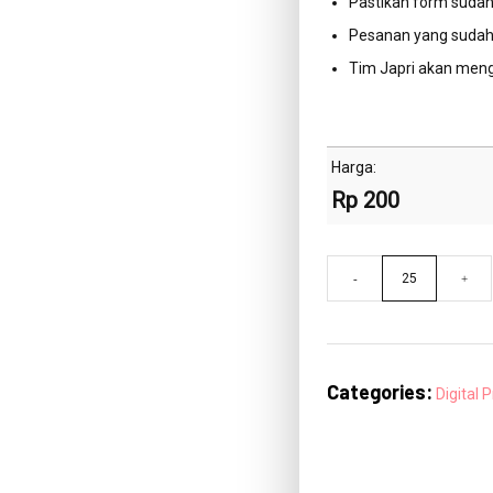
Pastikan form sudah
Pesanan yang sudah 
Tim Japri akan meng
Harga:
Rp
200
Hangtag
-
+
Standard|5
x
9
Categories:
Digital P
cm
quantity