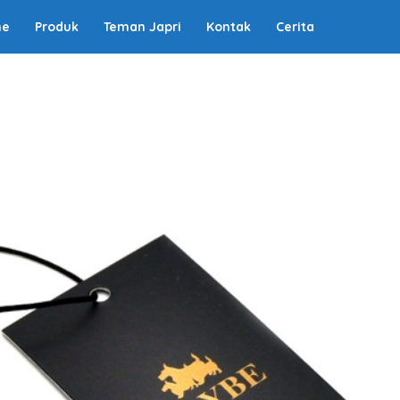
me
Produk
Teman Japri
Kontak
Cerita