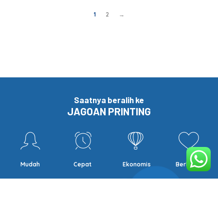
1
2
→
Saatnya beralih ke
JAGOAN PRINTING
Mudah
Cepat
Ekonomis
Berkualitas
Mau harga spesial dan info promo ?
Yuk jadi teman Mr. Japri