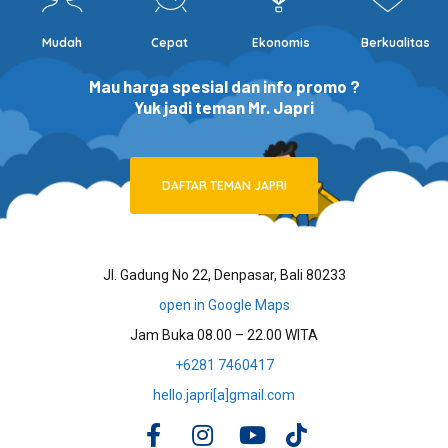
Mudah
Cepat
Ekonomis
Berkualitas
Mau harga spesial dan info promo ?
Yuk jadi teman Mr. Japri
DAFTAR TEMAN JAPRI
Jl. Gadung No 22, Denpasar, Bali 80233
open in Google Maps
Jam Buka 08.00 – 22.00 WITA
+6281 7460417
hello.japri[a]gmail.com