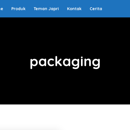
me
Produk
Teman Japri
Kontak
Cerita
packaging