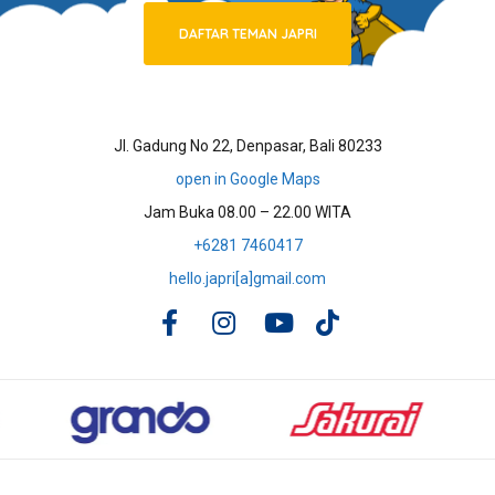
DAFTAR TEMAN JAPRI
Jl. Gadung No 22, Denpasar, Bali 80233
open in Google Maps
Jam Buka 08.00 – 22.00 WITA
+6281 7460417
hello.japri[a]gmail.com