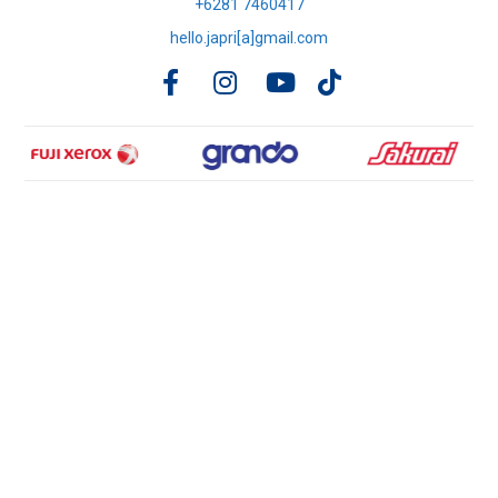
+6281 7460417
hello.japri[a]gmail.com