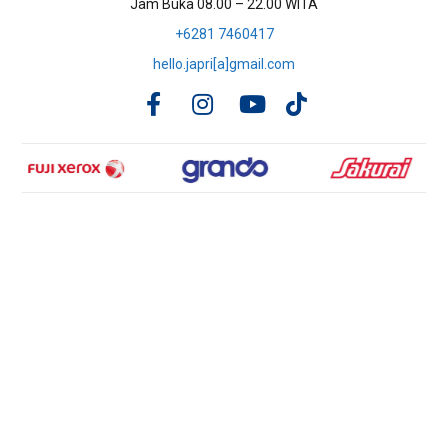
Jam Buka 08.00 – 22.00 WITA
+6281 7460417
hello.japri[a]gmail.com