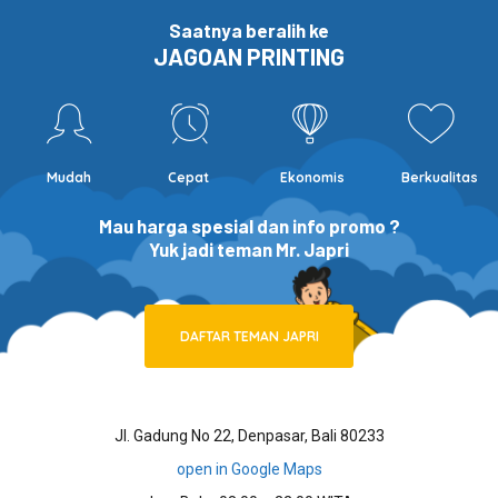
Saatnya beralih ke
JAGOAN PRINTING
Mudah
Cepat
Ekonomis
Berkualitas
Mau harga spesial dan info promo ?
Yuk jadi teman Mr. Japri
DAFTAR TEMAN JAPRI
Jl. Gadung No 22, Denpasar, Bali 80233
open in Google Maps