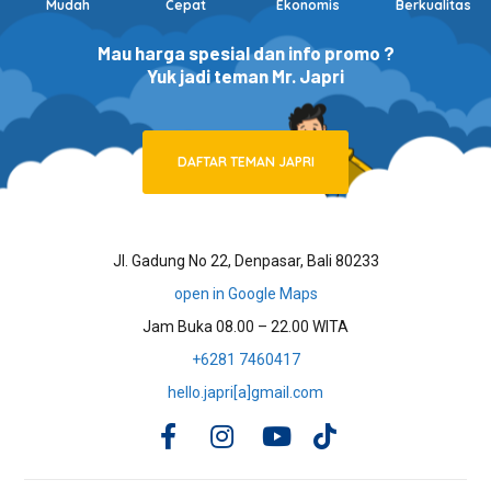
Mudah
Cepat
Ekonomis
Berkualitas
Mau harga spesial dan info promo ?
Yuk jadi teman Mr. Japri
DAFTAR TEMAN JAPRI
Jl. Gadung No 22, Denpasar, Bali 80233
open in Google Maps
Jam Buka 08.00 – 22.00 WITA
+6281 7460417
hello.japri[a]gmail.com