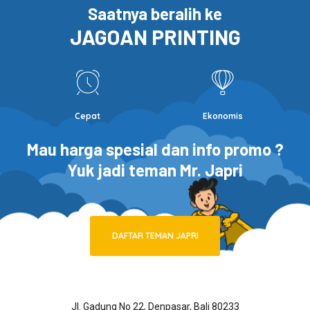
Saatnya beralih ke
JAGOAN PRINTING
Cepat
Ekonomis
Mau harga spesial dan info promo ?
Yuk jadi teman Mr. Japri
DAFTAR TEMAN JAPRI
Jl. Gadung No 22, Denpasar, Bali 80233