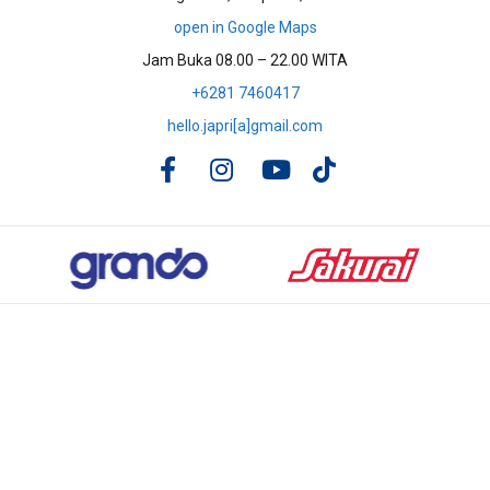
open in Google Maps
Jam Buka 08.00 – 22.00 WITA
+6281 7460417
hello.japri[a]gmail.com