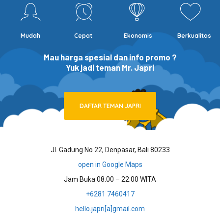
Mudah
Cepat
Ekonomis
Berkualitas
Mau harga spesial dan info promo ?
Yuk jadi teman Mr. Japri
DAFTAR TEMAN JAPRI
Jl. Gadung No 22, Denpasar, Bali 80233
open in Google Maps
Jam Buka 08.00 – 22.00 WITA
+6281 7460417
hello.japri[a]gmail.com